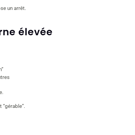
se un arrêt.
rne élevée
n”
utres
e.
 “gérable”.