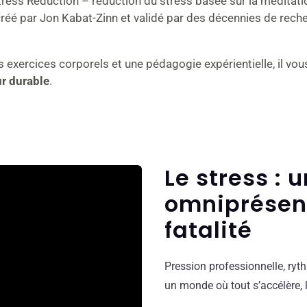
s Reduction – réduction du stress basée sur la méditatio
 par Jon Kabat-Zinn et validé par des décennies de recher
 exercices corporels et une pédagogie expérientielle, il vou
ur durable
.
Le stress : u
omniprésen
fatalité
Pression professionnelle, ryt
un monde où tout s’accélère, 