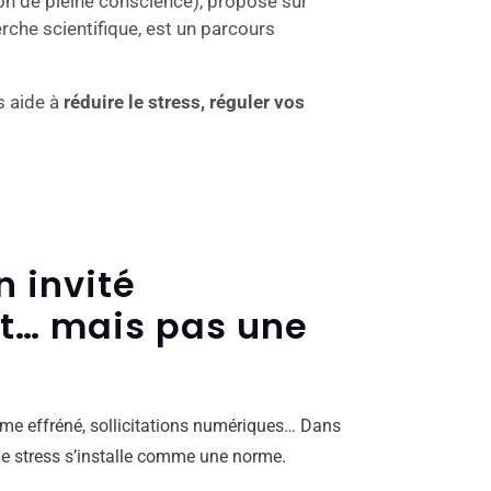
n de pleine conscience), proposé sur
che scientifique, est un parcours
s aide à
réduire le stress, réguler vos
n invité
t… mais pas une
hme effréné, sollicitations numériques… Dans
le stress s’installe comme une norme.