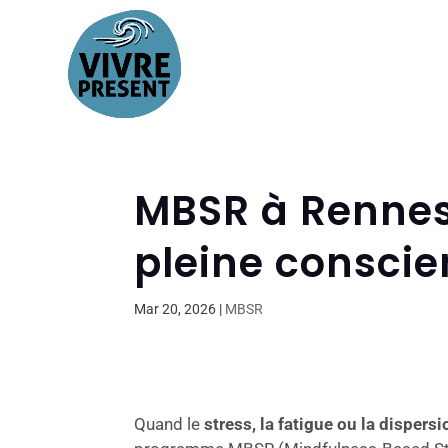
MBSR à Rennes :
pleine consci
Mar 20, 2026
|
MBSR
Quand le
stress, la fatigue ou la dispersi