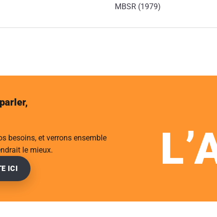
MBSR (1979)
parler,
L’
vos besoins, et verrons ensemble
ndrait le mieux.
E ICI