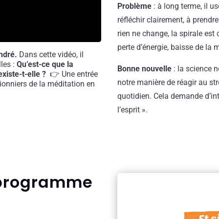
Problème
: à long terme, il u
réfléchir clairement, à prendr
rien ne change, la spirale est 
perte d’énergie, baisse de la 
ndré.
Dans cette vidéo, il
les :
Qu’est-ce que la
Bonne nouvelle
: la science 
existe-t-elle ?
👉 Une entrée
notre manière de réagir au stre
ionniers de la méditation en
quotidien. Cela demande d’inté
l’esprit ».
 programme