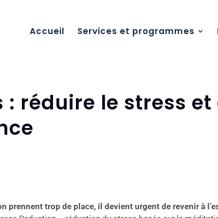
Accueil
Services et programmes
 réduire le stress et 
ence
on prennent trop de place, il devient urgent de revenir à l’e