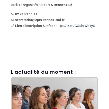
Ateliers organisés par
CPTS Rennes Sud
📞
02 21 81 11 11
📧
secretariat@cpts-rennes-sud.fr
🔗
Lien d’inscription & infos
:
https://tr.ee/CQuhtWh1yU
L'actualité du moment :