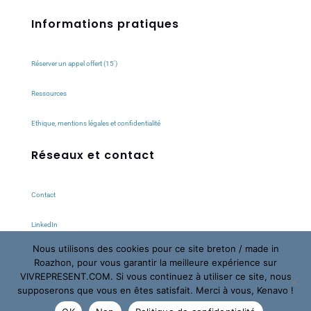
Informations pratiques
Réserver un appel offert (15′)
Ressources
Ethique, mentions légales et confidentialité
Réseaux et contact
Contact
LinkedIn
Nous utilisons des cookies pour ce site breton / made in
Instagram
Roazhon, pour vous garantir la meilleure expérience sur
VIVREPRESENT.COM. Si vous continuez à utiliser ce site, nous
Facebook
supposerons que vous en êtes satisfait. Merci à vous, Kenavo !