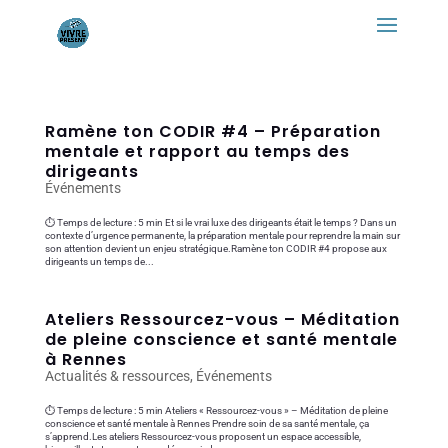
Ramène ton CODIR #4 – Préparation
mentale et rapport au temps des
dirigeants
Événements
⏱ Temps de lecture : 5 min Et si le vrai luxe des dirigeants était le temps ? Dans un
contexte d’urgence permanente, la préparation mentale pour reprendre la main sur
son attention devient un enjeu stratégique.Ramène ton CODIR #4 propose aux
dirigeants un temps de...
Ateliers Ressourcez-vous – Méditation
de pleine conscience et santé mentale
à Rennes
Actualités & ressources
,
Événements
⏱ Temps de lecture : 5 min Ateliers « Ressourcez-vous » – Méditation de pleine
conscience et santé mentale à Rennes Prendre soin de sa santé mentale, ça
s’apprend.Les ateliers Ressourcez-vous proposent un espace accessible,